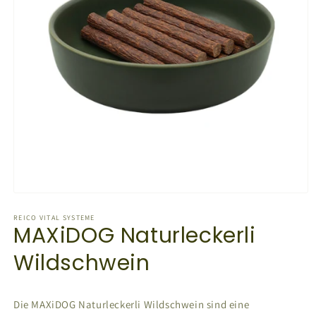
Medien
1
in
REICO VITAL SYSTEME
MAXiDOG Naturleckerli
Modal
öffnen
Wildschwein
Die MAXiDOG Naturleckerli Wildschwein sind eine