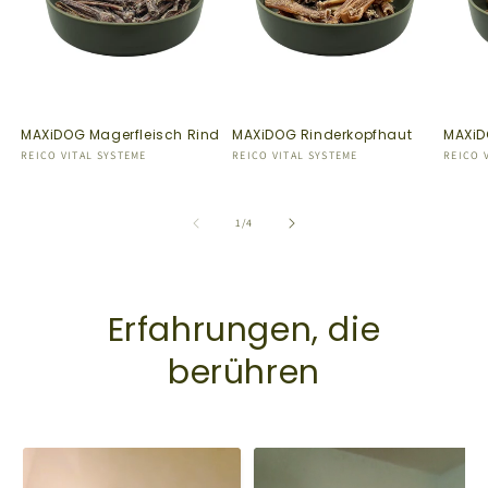
MAXiDOG Magerfleisch Rind
MAXiDOG Rinderkopfhaut
MAXiD
Anbieter:
REICO VITAL SYSTEME
Anbieter:
REICO VITAL SYSTEME
Anbiet
REICO 
von
1
/
4
Erfahrungen, die
berühren