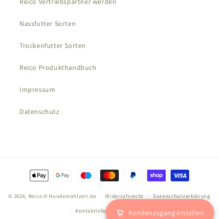
Reico Vertriebspartner werden
Nassfutter Sorten
Trockenfutter Sorten
Reico Produkthandbuch
Impressum
Datenschutz
Zahlungsmethoden
© 2026,
Reico
© Hundemahlzeit.de
Widerrufsrecht
Datenschutzerklärung
Kontaktinformationen
AGB
Kundenzugang erstellen