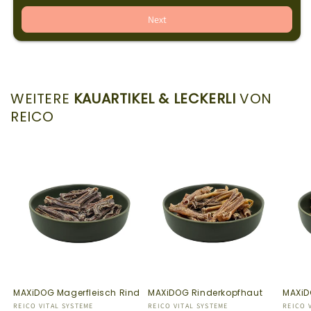
Next
WEITERE
KAUARTIKEL & LECKERLI
VON
REICO
MAXiDOG Magerfleisch Rind
MAXiDOG Rinderkopfhaut
MAXiD
Anbieter:
REICO VITAL SYSTEME
Anbieter:
REICO VITAL SYSTEME
Anbiet
REICO 