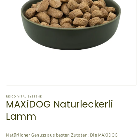
Medien
1
in
REICO VITAL SYSTEME
MAXiDOG Naturleckerli
Modal
öffnen
Lamm
Natürlicher Genuss aus besten Zutaten: Die MAXiDOG