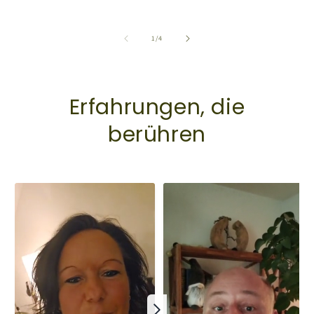
von
1
/
4
Erfahrungen, die
berühren