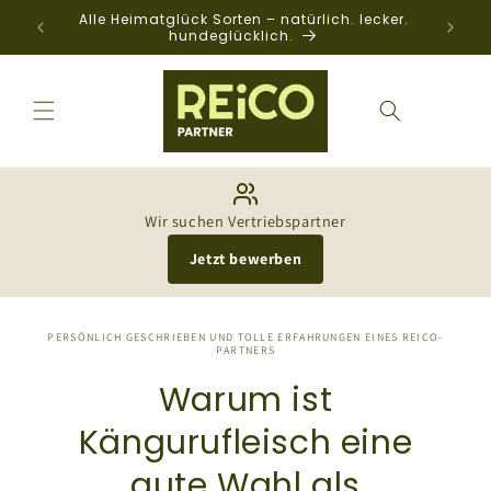
Direkt
Alle Heimatglück Sorten – natürlich. lecker.
zum
hundeglücklich.
Inhalt
Wir suchen Vertriebspartner
Jetzt bewerben
PERSÖNLICH GESCHRIEBEN UND TOLLE ERFAHRUNGEN EINES REICO-
PARTNERS
Warum ist
Kängurufleisch eine
gute Wahl als