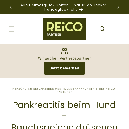
Direkt
Alle Heimatglück Sorten – natürlich. lecker.
zum
hundeglücklich.
Inhalt
Wir suchen Vertriebspartner
Jetzt bewerben
PERSÖNLICH GESCHRIEBEN UND TOLLE ERFAHRUNGEN EINES REICO-
PARTNERS
Pankreatitis beim Hund
-
Bauchspeicheldrüsenen