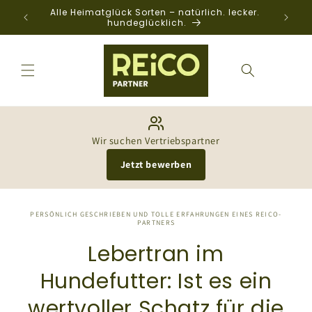
Direkt
Alle Heimatglück Sorten – natürlich. lecker.
zum
hundeglücklich.
Inhalt
Wir suchen Vertriebspartner
Jetzt bewerben
PERSÖNLICH GESCHRIEBEN UND TOLLE ERFAHRUNGEN EINES REICO-
PARTNERS
Lebertran im
Hundefutter: Ist es ein
wertvoller Schatz für die